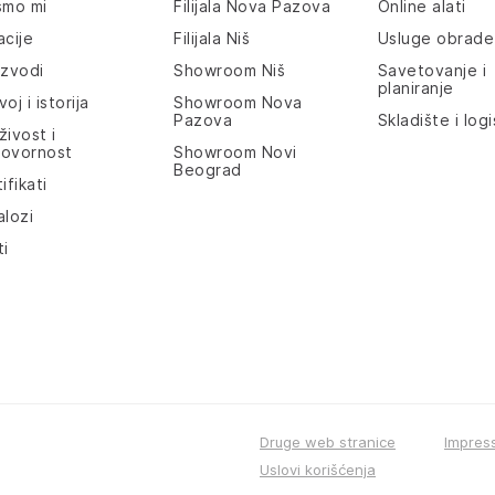
smo mi
Filijala Nova Pazova
Online alati
acije
Filijala Niš
Usluge obrade
izvodi
Showroom Niš
Savetovanje i
planiranje
oj i istorija
Showroom Nova
Pazova
Skladište i logi
živost i
ovornost
Showroom Novi
Beograd
ifikati
alozi
ti
Druge web stranice
Impres
Uslovi korišćenja