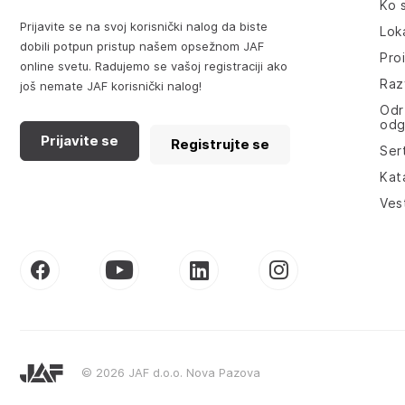
Ko 
Prijavite se na svoj korisnički nalog da biste
Lok
dobili potpun pristup našem opsežnom JAF
Pro
online svetu. Radujemo se vašoj registraciji ako
Razv
još nemate JAF korisnički nalog!
Odr
odg
Prijavite se
Registrujte se
Sert
Kat
Ves
© 2026 JAF d.o.o. Nova Pazova