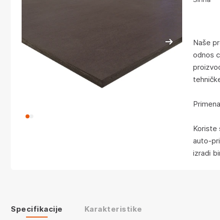
Naše pr
odnos c
proizvođ
tehničk
Primena
Koriste
auto-pri
izradi bi
Specifikacije
Karakteristike