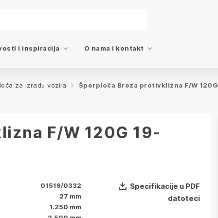
osti i inspiracija
O nama i kontakt
oča za izradu vozila
Šperploča Breza protivklizna F/W 120
klizna F/W 120G 19-
01519/0332
Specifikacije u PDF
27 mm
datoteci
1.250 mm
2.500 mm