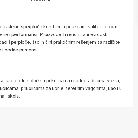
otivklizne šperploče kombinuju pouzdan kvalitet i dobar
ene i performansi. Proizvode ih renomirani evropski
ači šperploče, što ih čini praktičnim rešenjem za različite
e i podne primene.
:
 se kao podne ploče u prikolicama i nadogradnjama vozila,
kolicama, prikolicama za konje, teretnim vagonima, kao i u
na i skela.