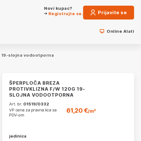
Novi kupac?
Prijavite se
Registrujte se.
Online Alati
G 19-slojna vodootporna
ŠPERPLOČA BREZA
PROTIVKLIZNA F/W 120G 19-
SLOJNA VODOOTPORNA
Art. br.
01519/0332
61,20 €
VP cena za pravna lica sa
/m²
PDV-om
jedinica