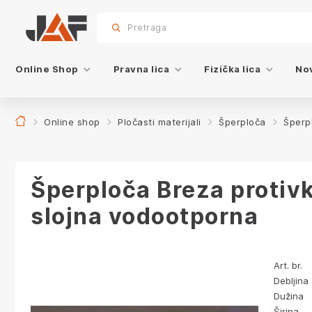
Specifikacije
Karakteristike
sr.skip-to.main-content
sr.skip-to.table-of-contents
sr.skip-to.main-navigation
Pretraga
Online Shop
Pravna lica
Fizička lica
Nov
Online shop
Pločasti materijali
Šperploča
Šperpl
Šperploča Breza protiv
slojna vodootporna
Art. br.
Debljina
Dužina
Širina