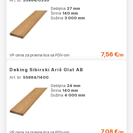
Art. br.
55864/0330
Debljina
27 mm
Širina
140 mm
Dužina
3 000 mm
7,56 €
/m
VP cena za pravna lica sa PDV-om
Deking Sibirski Ariš Glat AB
Art. br.
55864/1400
Debljina
24 mm
Širina
140 mm
Dužina
4 000 mm
7,08 €
/m
VP cena za pravna lica sa PDV-om