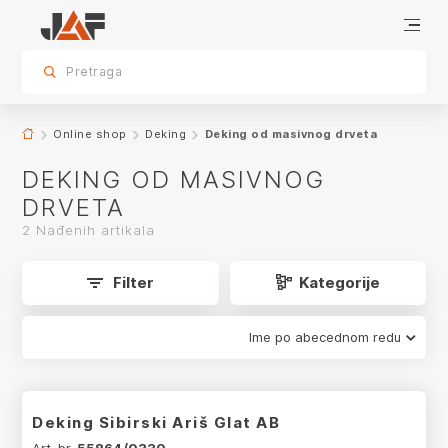
Deking od masivnog drveta
sr.skip-to.main-content
sr.skip-to.table-of-contents
sr.skip-to.main-navigation
Pretraga
app.product-grid.form-reload
Online shop
Deking
Deking od masivnog drveta
DEKING OD MASIVNOG
DRVETA
2 Nađenih artikala
Filter
Kategorije
Ime po abecednom redu
Deking Sibirski Ariš Glat AB