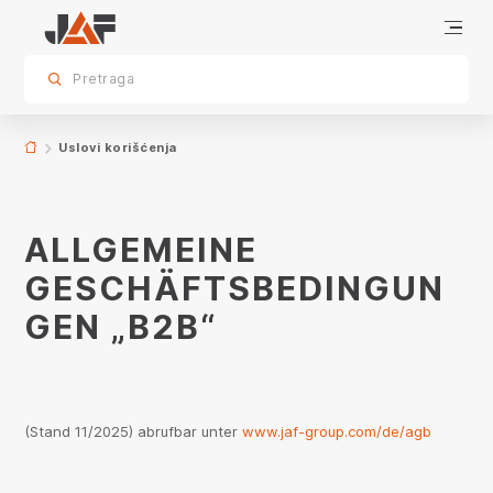
Allgemeine Geschäftsbedingungen „B2B“
sr.skip-to.main-content
sr.skip-to.table-of-contents
sr.skip-to.main-navigation
Pretraga
Uslovi korišćenja
ALLGEMEINE
GESCHÄFTSBEDINGUN
GEN „B2B“
(Stand 11/2025) abrufbar unter
www.jaf-group.com/de/agb