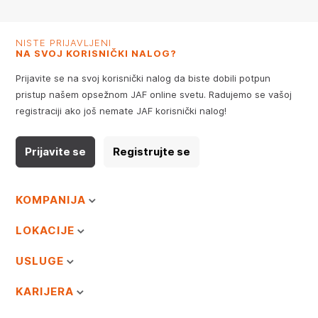
NISTE PRIJAVLJENI
NA SVOJ KORISNIČKI NALOG?
Prijavite se na svoj korisnički nalog da biste dobili potpun
pristup našem opsežnom JAF online svetu. Radujemo se vašoj
registraciji ako još nemate JAF korisnički nalog!
Prijavite se
Registrujte se
KOMPANIJA
LOKACIJE
USLUGE
KARIJERA