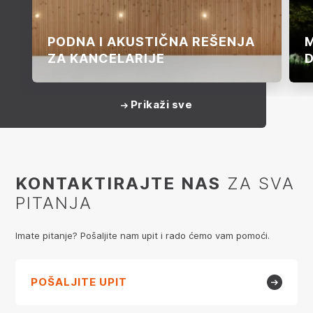
PODNA I AKUSTIČNA REŠENJA
M
ZA KANCELARIJE
Prikaži sve
KONTAKTIRAJTE NAS
ZA SVA
PITANJA
Imate pitanje? Pošaljite nam upit i rado ćemo vam pomoći.
POŠALJITE UPIT