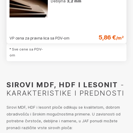
Debljina
3,2 mm
5,86 €
/m²
VP cena za pravna lica sa PDV-om
* Sve cene sa PDV-
om
SIROVI MDF, HDF I LESONIT
-
KARAKTERISTIKE I PREDNOSTI
Sirovi MDF, HDF i lesonit ploče odlikuju se kvalitetom, dobrom
obradivošću i širokim mogućnostima primene. U zavisnosti od
potrebne čvrstoće, debljine i namene, u JAF ponudi možete
pronaći različite vrste sirovih ploča: