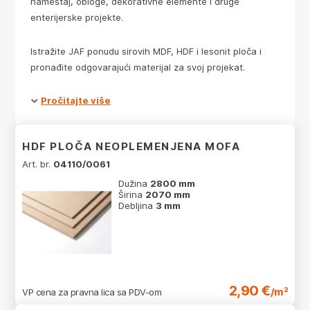
nameštaj, obloge, dekorativne elemente i druge
enterijerske projekte.
Istražite JAF ponudu sirovih MDF, HDF i lesonit ploča i
pronađite odgovarajući materijal za svoj projekat.
Pročitajte više
HDF PLOČA NEOPLEMENJENA MOFA
Art. br.
04110/0061
Dužina
2800 mm
Širina
2070 mm
Debljina
3 mm
2,90 €
/m²
VP cena za pravna lica sa PDV-om