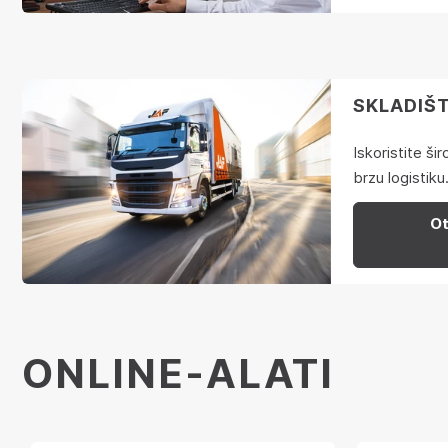
SKLADIŠT
Iskoristite ši
brzu logistiku
Ot
ONLINE-ALATI