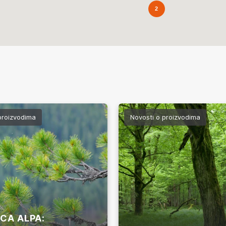
2
proizvodima
Novosti o proizvodima
CA ALPA: