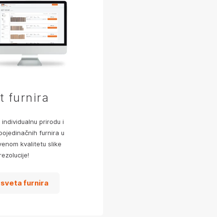
t furnira
 individualnu prirodu i
pojedinačnih furnira u
venom kvalitetu slike
rezolucije!
 sveta furnira