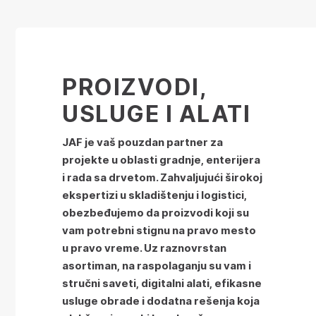
PROIZVODI,
USLUGE I ALATI
JAF je vaš pouzdan partner za
projekte u oblasti gradnje, enterijera
i rada sa drvetom. Zahvaljujući širokoj
ekspertizi u skladištenju i logistici,
obezbeđujemo da proizvodi koji su
vam potrebni stignu na pravo mesto
u pravo vreme. Uz raznovrstan
asortiman, na raspolaganju su vam i
stručni saveti, digitalni alati, efikasne
usluge obrade i dodatna rešenja koja