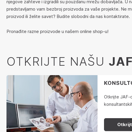
njegove zahteve i izgradili su pouzdanu mrežu dobavljača. U 
predstavljamo vam bezbroj proizvoda za vaše projekte. Ne 
proizvod ili želite savet? Budite slobodni da nas kontaktirate.
Pronađite razne proizvode u našem online shop-u!
OTKRIJTE NAŠU
JA
KONSULT
Otkrijte JAF
konsultantskih
Otkrij