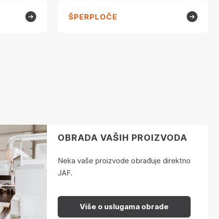
ŠPERPLOČE
OBRADA VAŠIH PROIZVODA
Neka vaše proizvode obrađuje direktno
JAF.
Više o uslugama obrade