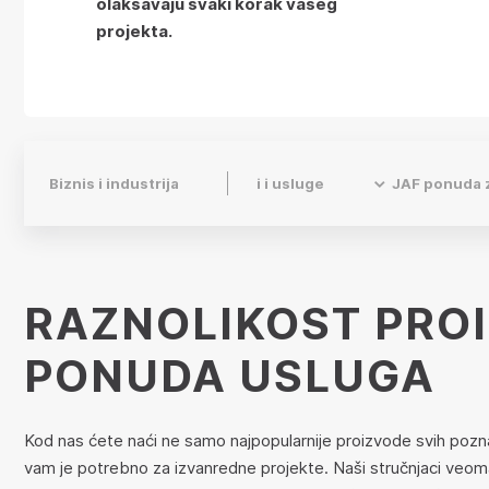
olakšavaju svaki korak vašeg
projekta.
Biznis i industrija
Proizvodi i usluge
JAF ponuda z
RAZNOLIKOST PROI
PONUDA USLUGA
Kod nas ćete naći ne samo najpopularnije proizvode svih pozna
vam je potrebno za izvanredne projekte. Naši stručnjaci veoma