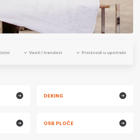
izini
Vesti i trendovi
Proizvodi u upotrebi
DEKING
OSB PLOČE