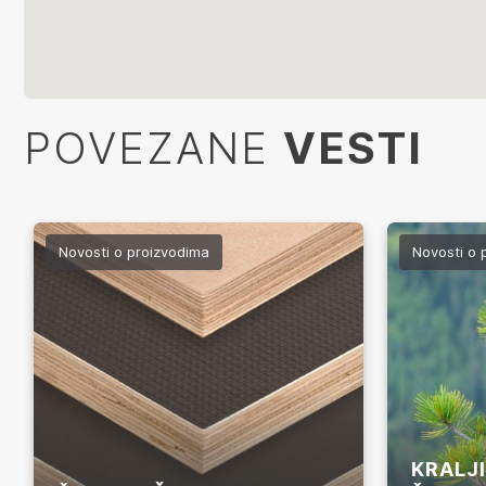
POVEZANE
VESTI
Novosti o proizvodima
Novosti o 
KRALJI