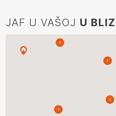
JAF U VAŠOJ
U BLIZ
2
2
2
2
2
4