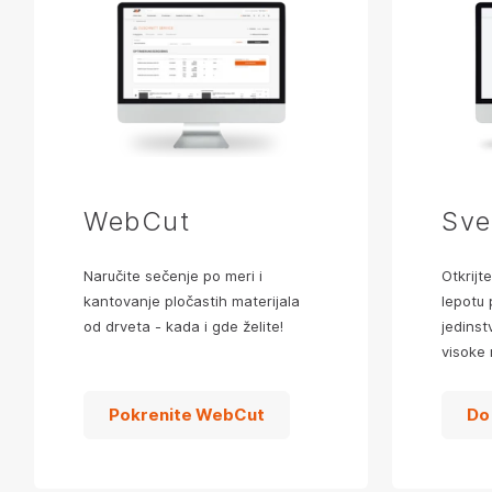
WebCut
Sve
Naručite sečenje po meri i
Otkrijte
kantovanje pločastih materijala
lepotu 
od drveta - kada i gde želite!
jedinst
visoke 
Pokrenite WebCut
Do