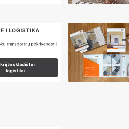
E I LOGISTIKA
roku transportnu pokrivenost i
.
krijte skladište i
logistiku