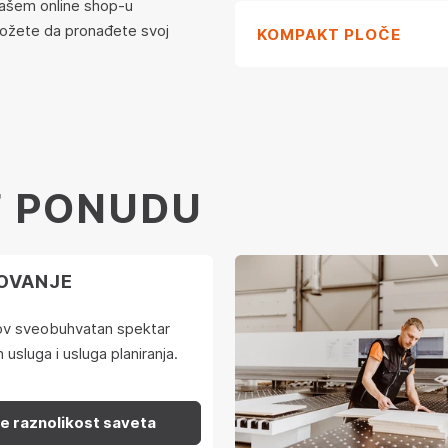
našem online shop-u
možete da pronađete svoj
KOMPAKT PLOČE
F PONUDU
OVANJE
-ov sveobuhvatan spektar
 usluga i usluga planiranja.
te raznolikost saveta