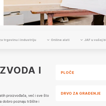
a trgovinu i industriju
Online alati
JAF u vašoj bl
ZVODA I
PLOČE
DRVO ZA GRAĐENJE
tih proizvođača, već i sve što
 dobro poznaju tržište i