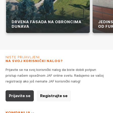
DRVENA FASADA NA OBRONCIMA
JEDIN
DUNAVA
OD FU
Više
Više
NISTE PRIJAVLJENI
NA SVOJ KORISNIČKI NALOG?
Prijavite se na svoj korisnički nalog da biste dobili potpun
pristup našem opsežnom JAF online svetu. Radujemo se vašoj
registraciji ako još nemate JAF korisnički nalog!
Prijavite se
Registrujte se
KOMPANIJA