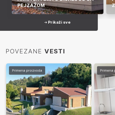
PEJZAŽOM
Z
Prikaži sve
POVEZANE
VESTI
Primena proizvoda
Primena 