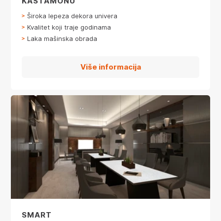
KASTAMONU
Široka lepeza dekora univera
Kvalitet koji traje godinama
Laka mašinska obrada
Više informacija
SMART