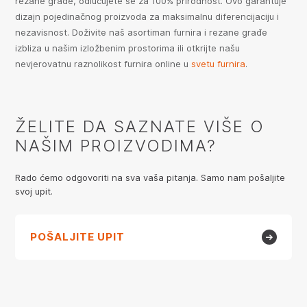
rezane građe, odlučujete se za 100% prirodnost. Ovo garantuje
dizajn pojedinačnog proizvoda za maksimalnu diferencijaciju i
nezavisnost. Doživite naš asortiman furnira i rezane građe
izbliza u našim izložbenim prostorima ili otkrijte našu
nevjerovatnu raznolikost furnira online u
svetu furnira
.
ŽELITE DA SAZNATE VIŠE O
NAŠIM PROIZVODIMA?
Rado ćemo odgovoriti na sva vaša pitanja. Samo nam pošaljite
svoj upit.
POŠALJITE UPIT