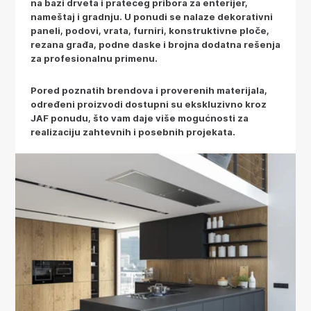
na bazi drveta i pratećeg pribora za enterijer,
nameštaj i gradnju. U ponudi se nalaze dekorativni
paneli, podovi, vrata, furniri, konstruktivne ploče,
rezana građa, podne daske i brojna dodatna rešenja
za profesionalnu primenu.
Pored poznatih brendova i proverenih materijala,
određeni proizvodi dostupni su ekskluzivno kroz
JAF ponudu, što vam daje više mogućnosti za
realizaciju zahtevnih i posebnih projekata.