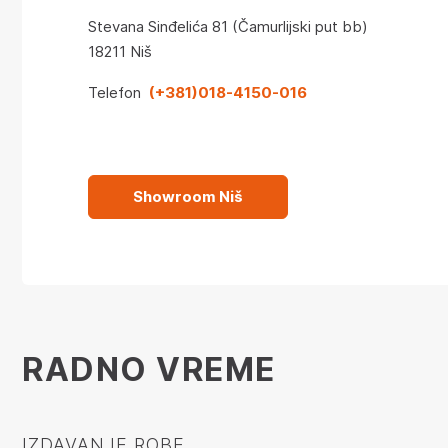
Stevana Sinđelića 81 (Čamurlijski put bb)
18211 Niš
Telefon
(+381)018-4150-016
Showroom Niš
RADNO VREME
IZDAVANJE ROBE