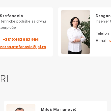
 Stefanović
Dragan
r tehničke podrške za drvnu
Inženjer 
 šperploče
Telefon
+381(0)63 552 956
E-mail
zoran.stefanovic@jaf.rs
RI
Miloš Marjanović