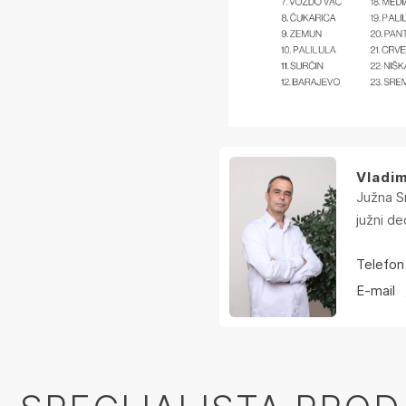
Vladim
Južna Sr
južni de
Telefon
E-mail