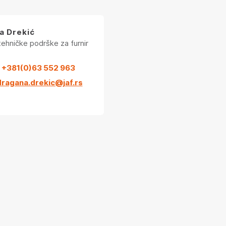
a Drekić
tehničke podrške za furnir
+381(0)63 552 963
dragana.drekic@jaf.rs