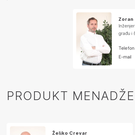
Zoran
Inženje
građu i
Telefon
E-mail
PRODUKT MENADŽE
Željko Crevar