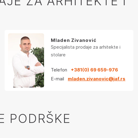
AJE ZA ARHITEKTE I
Mladen Zivanović
Specijalista prodaje za arhitekte i
stolare
Telefon
+381(0) 69 659-976
E-mail
mladen.zivanovic@jaf.rs
KE PODRŠKE