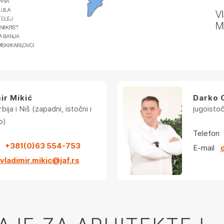
ir Mikić
Darko 
bija i Niš (zapadni, istočni i
jugoistoč
o)
Telefon
+381(0)63 554-753
E-mail
vladimir.mikic@jaf.rs