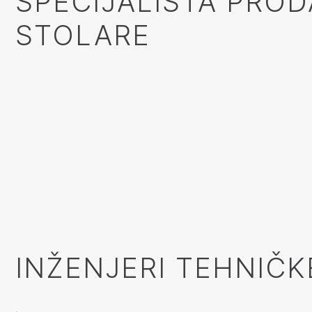
SPECIJALISTA PROD
STOLARE
INŽENJERI TEHNIČ
.