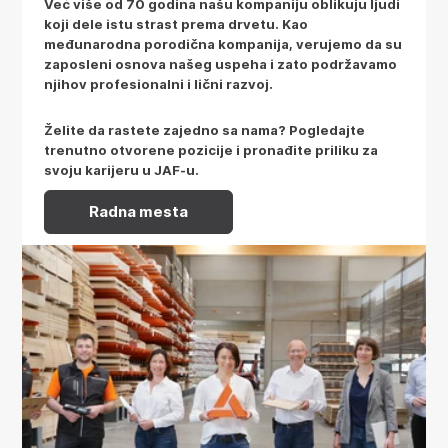
Već više od 70 godina našu kompaniju oblikuju ljudi
koji dele istu strast prema drvetu. Kao
međunarodna porodična kompanija, verujemo da su
zaposleni osnova našeg uspeha i zato podržavamo
njihov profesionalni i lični razvoj.
Želite da rastete zajedno sa nama? Pogledajte
trenutno otvorene pozicije i pronađite priliku za
svoju karijeru u JAF-u.
Radna mesta