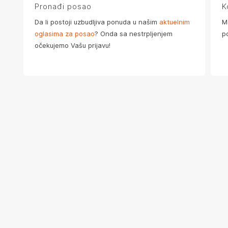
Pronađi posao
K
Da li postoji uzbudljiva ponuda u našim
aktuelnim
M
oglasima za posao
? Onda sa nestrpljenjem
p
očekujemo Vašu prijavu!