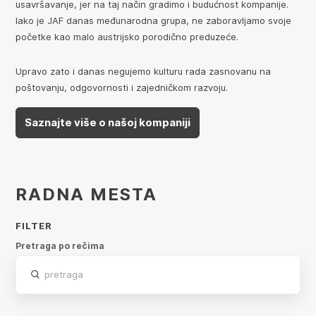
usavršavanje, jer na taj način gradimo i budućnost kompanije.
Iako je JAF danas međunarodna grupa, ne zaboravljamo svoje
početke kao malo austrijsko porodično preduzeće.
Upravo zato i danas negujemo kulturu rada zasnovanu na
poštovanju, odgovornosti i zajedničkom razvoju.
Saznajte više o našoj kompaniji
RADNA MESTA
FILTER
Pretraga po rečima