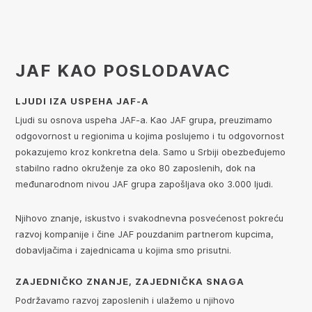
JAF KAO POSLODAVAC
LJUDI IZA USPEHA JAF-A
Ljudi su osnova uspeha JAF-a. Kao JAF grupa, preuzimamo
odgovornost u regionima u kojima poslujemo i tu odgovornost
pokazujemo kroz konkretna dela. Samo u Srbiji obezbeđujemo
stabilno radno okruženje za oko 80 zaposlenih, dok na
međunarodnom nivou JAF grupa zapošljava oko 3.000 ljudi.
Njihovo znanje, iskustvo i svakodnevna posvećenost pokreću
razvoj kompanije i čine JAF pouzdanim partnerom kupcima,
dobavljačima i zajednicama u kojima smo prisutni.
ZAJEDNIČKO ZNANJE, ZAJEDNIČKA SNAGA
Podržavamo razvoj zaposlenih i ulažemo u njihovo