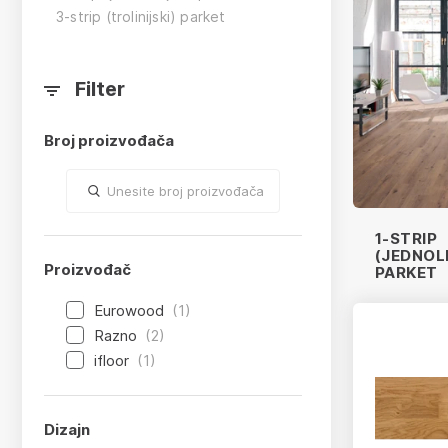
3-strip (trolinijski) parket
Filter
Broj proizvođača
app.product-grid.search-for-keyword
1-STRIP
(JEDNOLI
Proizvođač
PARKET
Eurowood
(1)
Razno
(2)
ifloor
(1)
Dizajn