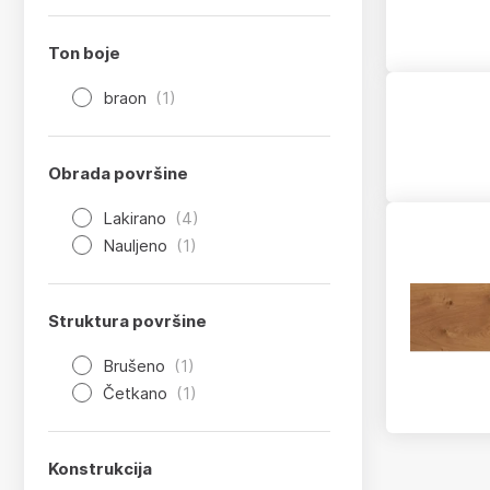
Ton boje
braon
(1)
Obrada površine
Lakirano
(4)
Nauljeno
(1)
Struktura površine
Brušeno
(1)
Četkano
(1)
Konstrukcija