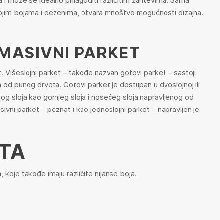
 i može se idealno prilagoditi različitim zahtevima. Sama
ojim bojama i dezenima, otvara mnoštvo mogućnosti dizajna.
 MASIVNI PARKET
t. Višeslojni parket – takođe nazvan gotovi parket – sastoji
en od punog drveta. Gotovi parket je dostupan u dvoslojnoj ili
nog sloja kao gornjeg sloja i nosećeg sloja napravljenog od
sivni parket – poznat i kao jednoslojni parket – napravljen je
ETA
a, koje takođe imaju različite nijanse boja.