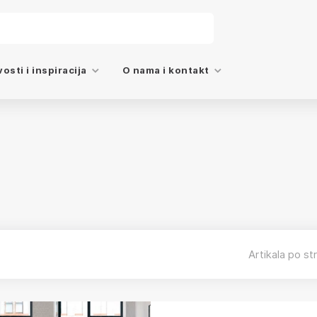
osti i inspiracija
O nama i kontakt
Artikala po str