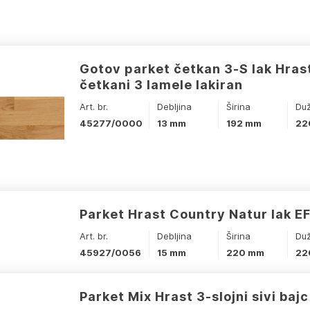
Gotov parket četkan 3-S lak Hras
četkani 3 lamele lakiran
Art. br.
Debljina
Širina
Du
45277/0000
13 mm
192 mm
22
Parket Hrast Country Natur lak E
Art. br.
Debljina
Širina
Du
45927/0056
15 mm
220 mm
22
Parket Mix Hrast 3-slojni sivi baj