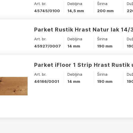
Art. br.
Debljina
Širina
Du
45745/0100
14,5 mm
200 mm
22
Parket Rustik Hrast Natur lak 14/
Art. br.
Debljina
Širina
Du
45927/0007
14 mm
190 mm
19
Parket iFloor 1 Strip Hrast Rustik 
Art. br.
Debljina
Širina
Du
46166/0001
14 mm
190 mm
19