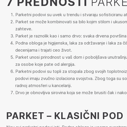
7 PREDNOSTI
PARK
Parketni podovi su uvek u trendu i stvaraju sofisticiranu a
Parket se može kombinovati sa bilo kojim stilom i ukusom 
zahteve.
Parket je raznolik kao i samo drvo: svaka drvena površina 
Podna obloga je higijenska, laka za održavanje i laka za č
decenijama i trajati ceo život.
Parket unosi prirodnost u vaš dom i poboljšava unutrašnj
za osobe koje pate od alergija.
Parketni podovi su topli za stopala zbog svojih toplotnoiz
podovi imaju zvučno izolaciona svojstva. Zbog toga su sobe
radnoj atmosferi u kancelariji.
Drvo je obnovljiva sirovina koja se može brusiti čak i nak
PARKET – KLASIČNI POD