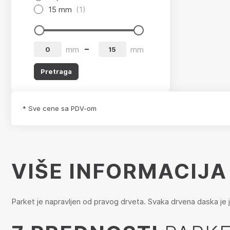
15 mm
(1)
app.product-grid-filter.from
app.product-grid-filter.to
mm
mm
Pretraga
* Sve cene sa PDV-om
VIŠE INFORMACIJA
Parket je napravljen od pravog drveta. Svaka drvena daska je j