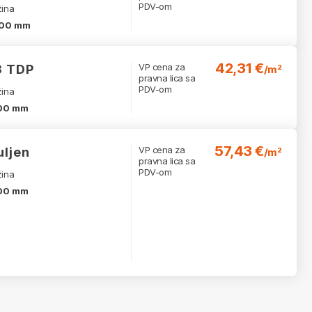
PDV-om
žina
00 mm
42,31 €
VP cena za
3 TDP
/m²
pravna lica sa
PDV-om
žina
00 mm
57,43 €
VP cena za
uljen
/m²
pravna lica sa
PDV-om
žina
00 mm