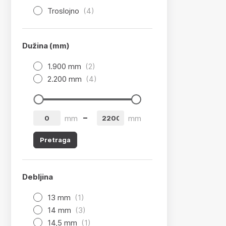
Troslojno
(4)
Dužina (mm)
1.900 mm
(2)
2.200 mm
(4)
app.product-grid-filter.from
app.product-grid-filter.to
mm
mm
Pretraga
Debljina
13 mm
(1)
14 mm
(3)
14,5 mm
(1)