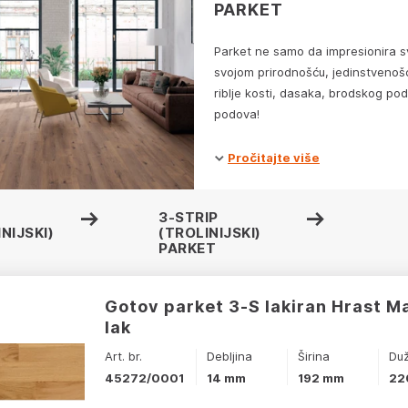
PARKET
Parket ne samo da impresionira sv
svojom prirodnošću, jedinstvenoš
riblje kosti, dasaka, brodskog po
podova!
Pročitajte više
3-STRIP
NIJSKI)
(TROLINIJSKI)
PARKET
Gotov parket 3-S lakiran Hrast M
lak
Art. br.
Debljina
Širina
Du
45272/0001
14 mm
192 mm
22