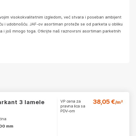
ojim visokokvalitetnim izgledom, već stvara i poseban ambijent
ću i udobnošću. JAF-ov asortiman proteže se od parketa u obliku
da i još mnogo toga. Otkrijte naš raznovrsni asortiman parketnih
38,05 €
VP cena za
arkant 3 lamele
/m²
pravna lica sa
PDV-om
žina
00 mm