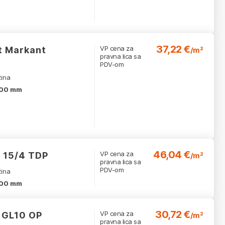
37,22 €
VP cena za
t Markant
/m²
pravna lica sa
PDV-om
žina
00 mm
46,04 €
VP cena za
F 15/4 TDP
/m²
pravna lica sa
PDV-om
žina
00 mm
30,72 €
VP cena za
c GL10 OP
/m²
pravna lica sa