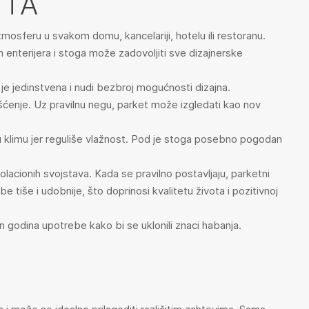
ETA
tmosferu u svakom domu, kancelariji, hotelu ili restoranu.
enterijera i stoga može zadovoljiti sve dizajnerske
je jedinstvena i nudi bezbroj mogućnosti dizajna.
išćenje. Uz pravilnu negu, parket može izgledati kao nov
u klimu jer reguliše vlažnost. Pod je stoga posebno pogodan
olacionih svojstava. Kada se pravilno postavljaju, parketni
 tiše i udobnije, što doprinosi kvalitetu života i pozitivnoj
on godina upotrebe kako bi se uklonili znaci habanja.