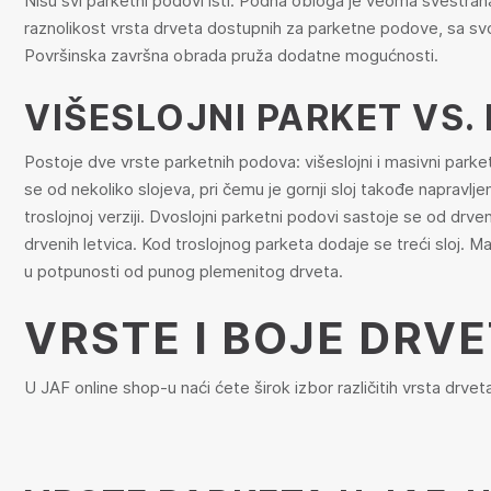
Nisu svi parketni podovi isti. Podna obloga je veoma svestrana
raznolikost vrsta drveta dostupnih za parketne podove, sa sv
Površinska završna obrada pruža dodatne mogućnosti.
VIŠESLOJNI PARKET VS.
Postoje dve vrste parketnih podova: višeslojni i masivni parke
se od nekoliko slojeva, pri čemu je gornji sloj takođe napravlj
troslojnoj verziji. Dvoslojni parketni podovi sastoje se od drve
drvenih letvica. Kod troslojnog parketa dodaje se treći sloj. Ma
u potpunosti od punog plemenitog drveta.
VRSTE I BOJE DRV
U JAF online shop-u naći ćete širok izbor različitih vrsta drvet