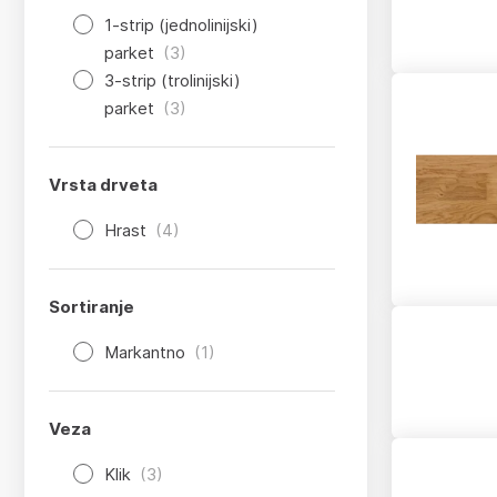
1-strip (jednolinijski)
parket
(3)
3-strip (trolinijski)
parket
(3)
Vrsta drveta
Hrast
(4)
Sortiranje
Markantno
(1)
Veza
Klik
(3)