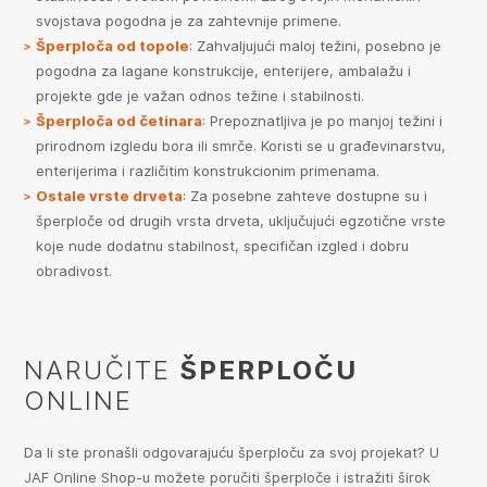
svojstava pogodna je za zahtevnije primene.
Šperploča od topole
: Zahvaljujući maloj težini, posebno je
pogodna za lagane konstrukcije, enterijere, ambalažu i
projekte gde je važan odnos težine i stabilnosti.
Šperploča od četinara
: Prepoznatljiva je po manjoj težini i
prirodnom izgledu bora ili smrče. Koristi se u građevinarstvu,
enterijerima i različitim konstrukcionim primenama.
Ostale vrste drveta
: Za posebne zahteve dostupne su i
šperploče od drugih vrsta drveta, uključujući egzotične vrste
koje nude dodatnu stabilnost, specifičan izgled i dobru
obradivost.
NARUČITE
ŠPERPLOČU
ONLINE
Da li ste pronašli odgovarajuću šperploču za svoj projekat? U
JAF Online Shop-u možete poručiti šperploče i istražiti širok