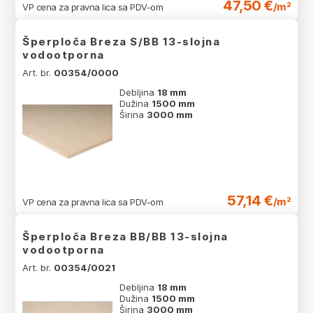
47,50 €
/m²
VP cena za pravna lica sa PDV-om
Šperploča Breza S/BB 13-slojna
vodootporna
Art. br.
00354/0000
Debljina
18 mm
Dužina
1500 mm
Širina
3000 mm
57,14 €
/m²
VP cena za pravna lica sa PDV-om
Šperploča Breza BB/BB 13-slojna
vodootporna
Art. br.
00354/0021
Debljina
18 mm
Dužina
1500 mm
Širina
3000 mm