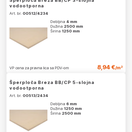
Šperploča Breza BB/CP 3-slojna
vodootporna
Art. br.
00512/4234
Debljina
4 mm
Dužina
2500 mm
Širina
1250 mm
8,94 €
/m²
VP cena za pravna lica sa PDV-om
Šperploča Breza BB/CP 5-slojna
vodootporna
Art. br.
00513/2434
Debljina
6 mm
Dužina
1250 mm
Širina
2500 mm