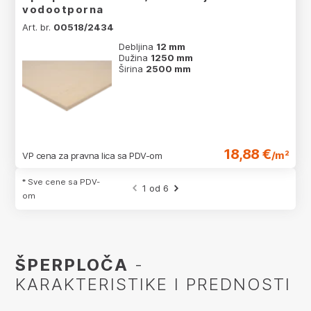
vodootporna
Art. br.
00518/2434
Debljina
12 mm
Dužina
1250 mm
Širina
2500 mm
18,88 €
/m²
VP cena za pravna lica sa PDV-om
* Sve cene sa PDV-
1 od 6
om
ŠPERPLOČA
-
KARAKTERISTIKE I PREDNOSTI