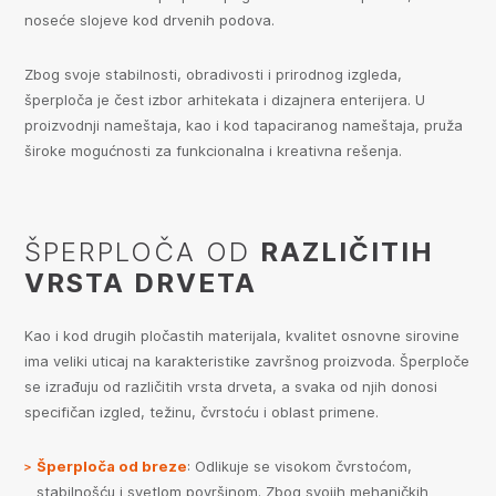
noseće slojeve kod drvenih podova.
Zbog svoje stabilnosti, obradivosti i prirodnog izgleda,
šperploča je čest izbor arhitekata i dizajnera enterijera. U
proizvodnji nameštaja, kao i kod tapaciranog nameštaja, pruža
široke mogućnosti za funkcionalna i kreativna rešenja.
ŠPERPLOČA OD
RAZLIČITIH
VRSTA DRVETA
Kao i kod drugih pločastih materijala, kvalitet osnovne sirovine
ima veliki uticaj na karakteristike završnog proizvoda. Šperploče
se izrađuju od različitih vrsta drveta, a svaka od njih donosi
specifičan izgled, težinu, čvrstoću i oblast primene.
Šperploča od breze
: Odlikuje se visokom čvrstoćom,
stabilnošću i svetlom površinom. Zbog svojih mehaničkih