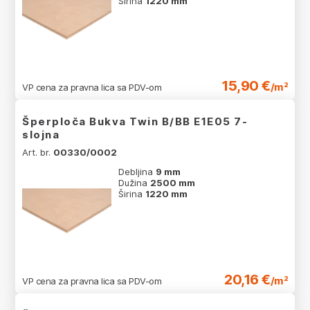
Širina
1220 mm
15,90 €
/m²
VP cena za pravna lica sa PDV-om
Šperploča Bukva Twin B/BB E1E05 7-
slojna
Art. br.
00330/0002
Debljina
9 mm
Dužina
2500 mm
Širina
1220 mm
20,16 €
/m²
VP cena za pravna lica sa PDV-om