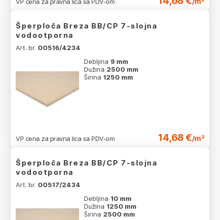
14,68 €
/m²
VP cena za pravna lica sa PDV-om
Šperploča Breza BB/CP 7-slojna
vodootporna
Art. br.
00516/4234
Debljina
9 mm
Dužina
2500 mm
Širina
1250 mm
14,68 €
/m²
VP cena za pravna lica sa PDV-om
Šperploča Breza BB/CP 7-slojna
vodootporna
Art. br.
00517/2434
Debljina
10 mm
Dužina
1250 mm
Širina
2500 mm