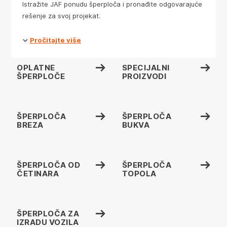
Istražite JAF ponudu šperploča i pronađite odgovarajuće
rešenje za svoj projekat.
Pročitajte više
OPLATNE
SPECIJALNI
ŠPERPLOČE
PROIZVODI
ŠPERPLOČA
ŠPERPLOČA
BREZA
BUKVA
ŠPERPLOČA OD
ŠPERPLOČA
ČETINARA
TOPOLA
ŠPERPLOČA ZA
IZRADU VOZILA