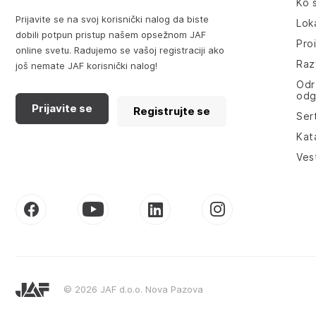
Ko 
Prijavite se na svoj korisnički nalog da biste
Lok
dobili potpun pristup našem opsežnom JAF
Pro
online svetu. Radujemo se vašoj registraciji ako
Razv
još nemate JAF korisnički nalog!
Odr
odg
Prijavite se
Registrujte se
Sert
Kat
Ves
© 2026 JAF d.o.o. Nova Pazova