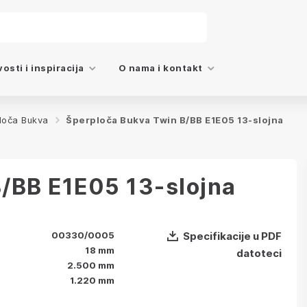
osti i inspiracija
O nama i kontakt
loča Bukva
Šperploča Bukva Twin B/BB E1E05 13-slojna
/BB E1E05 13-slojna
00330/0005
Specifikacije u PDF
18 mm
datoteci
2.500 mm
1.220 mm