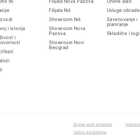
smo mi
Filijala Nova Pazova
Online alati
acije
Filijala Niš
Usluge obrade
izvodi
Showroom Niš
Savetovanje i
planiranje
oj i istorija
Showroom Nova
Pazova
Skladište i logi
živost i
ovornost
Showroom Novi
Beograd
ifikati
alozi
ti
Druge web stranice
Impres
Uslovi korišćenja