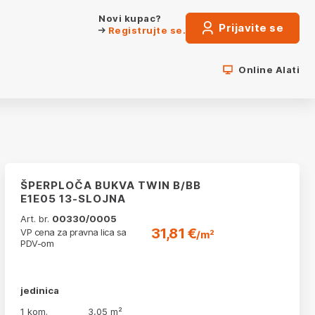
Novi kupac?
Prijavite se
Registrujte se.
Online Alati
ŠPERPLOČA BUKVA TWIN B/BB
E1E05 13-SLOJNA
Art. br.
00330/0005
31,81 €
VP cena za pravna lica sa
/m²
PDV-om
jedinica
1 kom.
3,05 m²