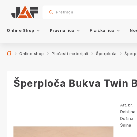
Specifikacije
Karakteristike
sr.skip-to.main-content
sr.skip-to.table-of-contents
sr.skip-to.main-navigation
Pretraga
Online Shop
Pravna lica
Fizička lica
Nov
Online shop
Pločasti materijali
Šperploča
Šperp
Šperploča Bukva Twin B
Art. br.
Debljina
Dužina
Širina