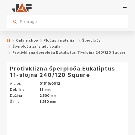
Specifikacije
Karakteristike
sr.skip-to.main-content
sr.skip-to.table-of-contents
sr.skip-to.main-navigation
Pretraga
Online shop
Pločasti materijali
Šperploča
Šperploča za izradu vozila
Protivklizna šperploča Eukaliptus 11-slojna 240/120 Square
Protivklizna šperploča Eukaliptus
11-slojna 240/120 Square
Art. br.
01510/0012
Debljina
18 mm
Dužina
2.500 mm
Širina
1.250 mm