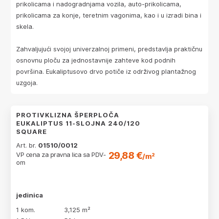
prikolicama i nadogradnjama vozila, auto-prikolicama,
prikolicama za konje, teretnim vagonima, kao i u izradi bina i
skela.
Zahvaljujući svojoj univerzalnoj primeni, predstavlja praktičnu
osnovnu ploču za jednostavnije zahteve kod podnih
površina. Eukaliptusovo drvo potiče iz održivog plantažnog
uzgoja.
PROTIVKLIZNA ŠPERPLOČA
EUKALIPTUS 11-SLOJNA 240/120
SQUARE
Art. br.
01510/0012
29,88 €
VP cena za pravna lica sa PDV-
/m²
om
jedinica
1 kom.
3,125 m²