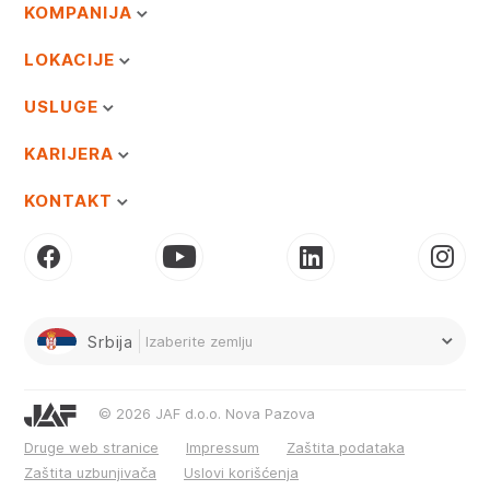
KOMPANIJA
LOKACIJE
USLUGE
KARIJERA
KONTAKT
Srbija
Izaberite zemlju
© 2026 JAF d.o.o. Nova Pazova
Druge web stranice
Impressum
Zaštita podataka
Zaštita uzbunjivača
Uslovi korišćenja