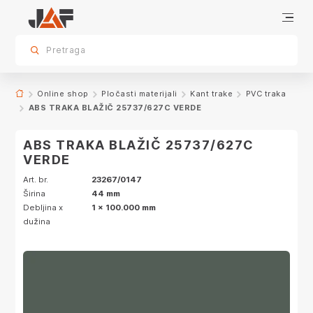
Specifikacije
Dekor
sr.skip-to.main-content
sr.skip-to.table-of-contents
sr.skip-to.main-navigation
Pretraga
Online shop
Pločasti materijali
Kant trake
PVC traka
ABS TRAKA BLAŽIČ 25737/627C VERDE
ABS TRAKA BLAŽIČ 25737/627C
VERDE
Art. br.
23267/0147
Širina
44 mm
Debljina x
1 x 100.000 mm
dužina