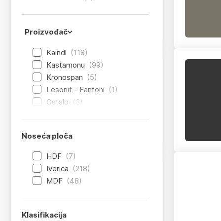
Proizvođač
Kaindl
(118)
Kastamonu
(99)
Kronospan
(5)
Lesonit - Fantoni
(1)
Ostalo
(3)
Noseća ploča
HDF
(7)
Iverica
(218)
MDF
(48)
Klasifikacija