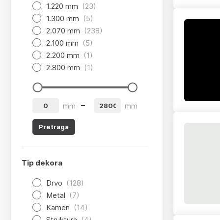
1.220 mm
(23)
1.300 mm
(5)
2.070 mm
(238)
2.100 mm
(5)
2.200 mm
(1)
2.800 mm
(1)
app.product-grid-filter.from
app.product-grid-filter.to
mm
mm
Pretraga
Tip dekora
Drvo
(128)
Metal
(7)
Kamen
(14)
Struktura
(4)