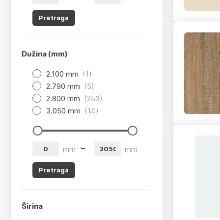
Pretraga
Dužina (mm)
2.100 mm
(1)
2.790 mm
(5)
2.800 mm
(253)
3.050 mm
(14)
app.product-grid-filter.from
app.product-grid-filter.to
mm
mm
Pretraga
Širina