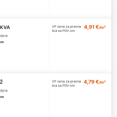
4,91 €
VP cena za pravna
UKVA
/m²
lica sa PDV-om
ljina
mm
4,79 €
VP cena za pravna
EŽ
/m²
lica sa PDV-om
ljina
mm