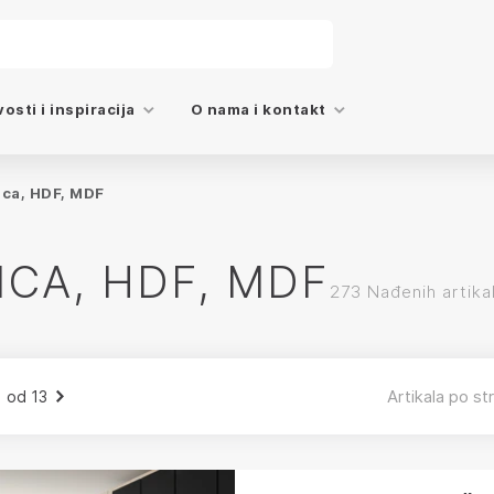
osti i inspiracija
O nama i kontakt
ca, HDF, MDF
CA, HDF, MDF
273 Nađenih artika
Artikala po str
 od 13