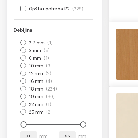
Opšta upotreba P2
(228)
Debljina
2,7 mm
(1)
3 mm
(5)
6 mm
(1)
10 mm
(3)
12 mm
(2)
16 mm
(4)
18 mm
(224)
19 mm
(30)
22 mm
(1)
25 mm
(2)
app.product-grid-filter.from
app.product-grid-filter.to
mm
mm