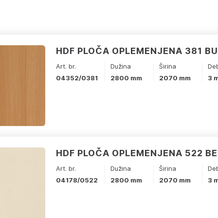
HDF PLOČA OPLEMENJENA 381 B
Art. br.
Dužina
Širina
Deb
04352/0381
2800 mm
2070 mm
3 
HDF PLOČA OPLEMENJENA 522 B
Art. br.
Dužina
Širina
Deb
04178/0522
2800 mm
2070 mm
3 