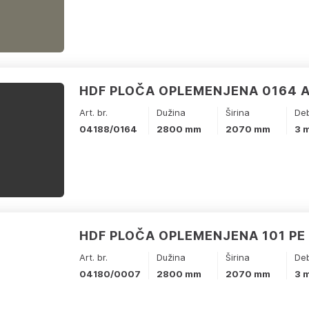
HDF PLOČA OPLEMENJENA 0164 
Art. br.
Dužina
Širina
Deb
04188/0164
2800 mm
2070 mm
3 
HDF PLOČA OPLEMENJENA 101 PE
Art. br.
Dužina
Širina
Deb
04180/0007
2800 mm
2070 mm
3 