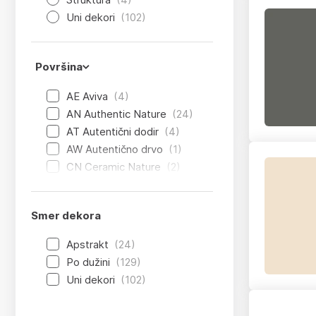
Uni dekori
(102)
Površina
AE Aviva
(4)
AN Authentic Nature
(24)
AT Autentični dodir
(4)
AW Autentično drvo
(1)
CN Ceramic Nature
(2)
Smer dekora
Apstrakt
(24)
Po dužini
(129)
Uni dekori
(102)