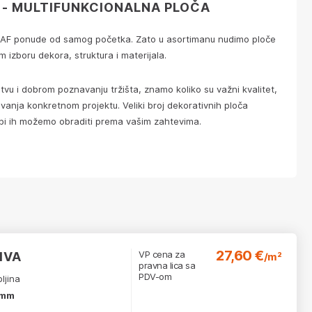
 - MULTIFUNKCIONALNA PLOČA
JAF ponude od samog početka. Zato u asortimanu nudimo ploče
 izboru dekora, struktura i materijala.
tvu i dobrom poznavanju tržišta, znamo koliko su važni kvalitet,
anja konkretnom projektu. Veliki broj dekorativnih ploča
ebi ih možemo obraditi prema vašim zahtevima.
27,60 €
VP cena za
IVA
/m²
pravna lica sa
PDV-om
ljina
 mm