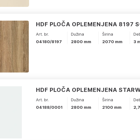
HDF PLOČA OPLEMENJENA 8197 
Art. br.
Dužina
Širina
Deb
04180/8197
2800 mm
2070 mm
3 
HDF PLOČA OPLEMENJENA STARW
Art. br.
Dužina
Širina
Deb
04188/0001
2800 mm
2100 mm
2,