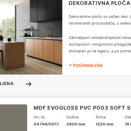
DEKORATIVNA PLOČA
Dekorativne ploče su važan deo 
renomiranih proizvođača, u velikom
Zahvaljujući višedecenijskom iskus
dostupnost i mogućnost prilagođav
dostupan je na lageru, a po potr
Pročitajte više
NJENA
MDF EVOGLOSS PVC P003 SOFT S
Art. br.
Dužina
Širina
Deb
04766/0017
2800 mm
1220 mm
18