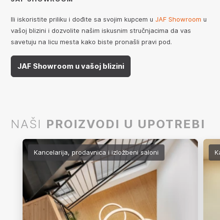
Ili iskoristite priliku i dođite sa svojim kupcem u
JAF Showroom
u
vašoj blizini i dozvolite našim iskusnim stručnjacima da vas
savetuju na licu mesta kako biste pronašli pravi pod.
JAF Showroom u vašoj blizini
NAŠI
PROIZVODI U UPOTREBI
Kancelarija, prodavnica i izložbeni saloni
K