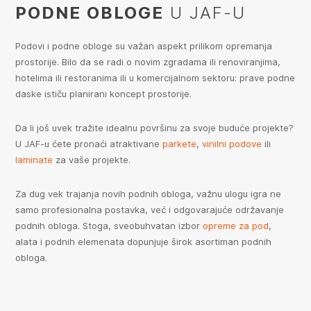
PODNE OBLOGE
U JAF-U
Podovi i podne obloge su važan aspekt prilikom opremanja
prostorije. Bilo da se radi o novim zgradama ili renoviranjima,
hotelima ili restoranima ili u komercijalnom sektoru: prave podne
daske ističu planirani koncept prostorije.
Da li još uvek tražite idealnu površinu za svoje buduće projekte?
U JAF-u ćete pronaći atraktivane
parkete
,
vinilni podove
ili
laminate
za vaše projekte.
Za dug vek trajanja novih podnih obloga, važnu ulogu igra ne
samo profesionalna postavka, već i odgovarajuće održavanje
podnih obloga. Stoga, sveobuhvatan izbor
opreme za pod
,
alata i podnih elemenata dopunjuje širok asortiman podnih
obloga.