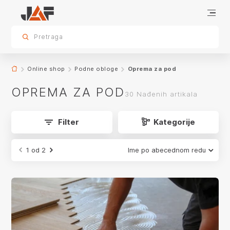
Oprema za pod
Podne obloge u JAF-u
Pregled Podnih obloga
KONTAKTIRAJTE NAS
sr.skip-to.main-content
sr.skip-to.table-of-contents
sr.skip-to.main-navigation
Pretraga
app.product-grid.form-reload
Online shop
Podne obloge
Oprema za pod
OPREMA ZA POD
30 Nađenih artikala
Filter
Kategorije
1 od 2
Ime po abecednom redu