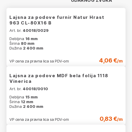
UDARNOG ZVUKA
Lajsna za podove furnir Natur Hrast
963 CL-80X16 B
Art. br.
40018/0029
Debljina
16 mm
Širina
80 mm
Dužina
2 400 mm
4,06 €
/m
VP cena za pravna lica sa PDV-om
Lajsna za podove MDF bela folija 1118
Vinerica
Art. br.
40018/0010
Debljina
15 mm
Širina
12 mm
Dužina
2 400 mm
0,83 €
/m
VP cena za pravna lica sa PDV-om