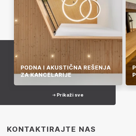
PODNA I AKUSTIČNA REŠENJA
P
ZA KANCELARIJE
P
Prikaži sve
KONTAKTIRAJTE NAS