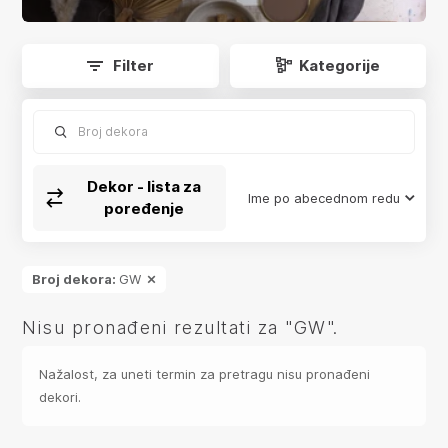
app.product-grid.form-reload
Filter
Kategorije
Broj dekora
Dekor - lista za
Ime po abecednom redu
poređenje
Broj dekora:
GW
Nisu pronađeni rezultati za "GW".
Nažalost, za uneti termin za pretragu nisu pronađeni
dekori.