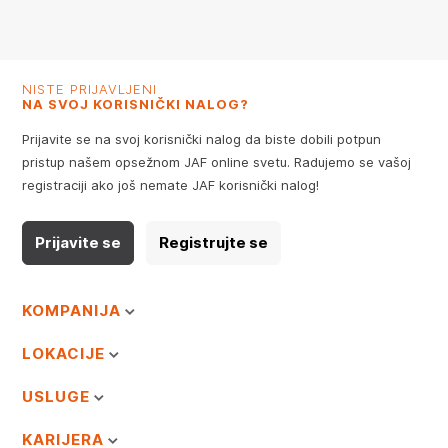
NISTE PRIJAVLJENI
NA SVOJ KORISNIČKI NALOG?
Prijavite se na svoj korisnički nalog da biste dobili potpun
pristup našem opsežnom JAF online svetu. Radujemo se vašoj
registraciji ako još nemate JAF korisnički nalog!
Prijavite se
Registrujte se
KOMPANIJA
LOKACIJE
USLUGE
KARIJERA