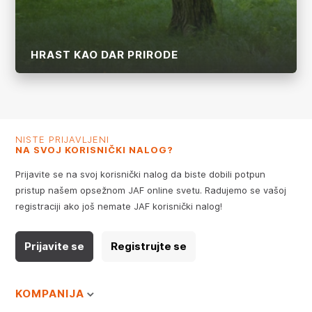
HRAST KAO DAR PRIRODE
Više
NISTE PRIJAVLJENI
NA SVOJ KORISNIČKI NALOG?
Prijavite se na svoj korisnički nalog da biste dobili potpun
pristup našem opsežnom JAF online svetu. Radujemo se vašoj
registraciji ako još nemate JAF korisnički nalog!
Prijavite se
Registrujte se
KOMPANIJA