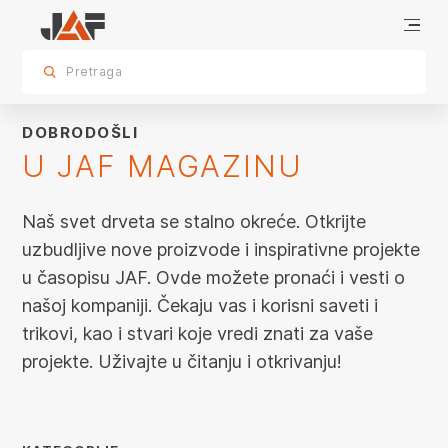
U JAF Magazinu
sr.skip-to.main-content
sr.skip-to.table-of-contents
sr.skip-to.main-navigation
Pretraga
DOBRODOŠLI
U JAF MAGAZINU
Naš svet drveta se stalno okreće. Otkrijte
uzbudljive nove proizvode i inspirativne projekte
u časopisu JAF. Ovde možete pronaći i vesti o
našoj kompaniji. Čekaju vas i korisni saveti i
trikovi, kao i stvari koje vredi znati za vaše
projekte. Uživajte u čitanju i otkrivanju!