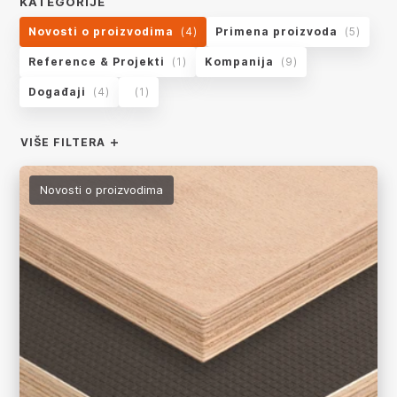
KATEGORIJE
app.product-grid.form-reload
Novosti o proizvodima
(4)
Primena proizvoda
(5)
Reference & Projekti
(1)
Kompanija
(9)
Događaji
(4)
(1)
VIŠE FILTERA
Novosti o proizvodima